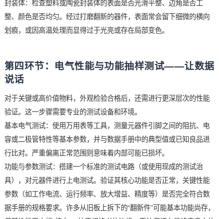
协调。翻新件或假冒品的丝印常出现模糊、颜色不均、字体粗细
一，甚至可用无水酒精轻轻擦拭后出现掉色。
引脚/焊端：全新的元器件引脚应呈现出均匀的金属光泽，色泽
且排列整齐划一，无任何弯折、氧化或焊接痕迹。翻新件的引脚
是“重灾区”，常见状态有：色泽暗淡、有氧化层；虽经重新镀锡
刺眼且不均匀；引脚根部有残余的助焊剂或轻微划伤。
封装体：检查塑料或陶瓷封装体的表面是否光滑平整、边角是否
整、颜色是否均匀。经过打磨翻新的器件，表面常会留下细微的
划痕，或因高温处理而显得过于光亮或存在局部变色。
第四环节：电气性能与功能抽样测试——让
说话
对于关键或高价值物料，外观检验合格后，还需进行更深层次的