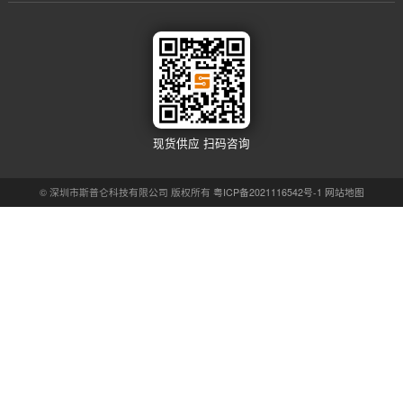
警惕！教您几招辨别电子元器件真伪，避免翻新货
上一条
遇到电子元器件质量问题，如何与供应商高效沟通解决
下一条
Contact us
联系我们
联系电话：400-900-8690
手机号码：13145916323
供货邮箱：2912879482@qq.com
公司地址：深圳市福田区福虹路9号世贸广场 A 座3507/3508室