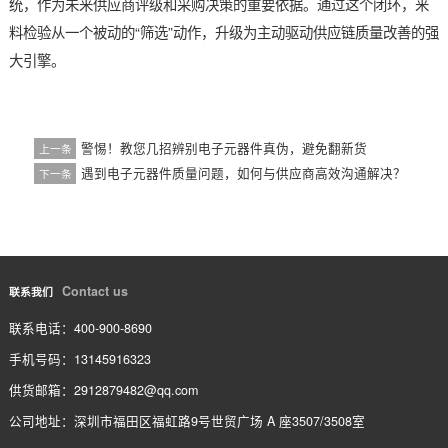
第五环节：记录、反馈与闭环管理
检验工作的价值不仅在于“检出”问题，更在于“预防”问题。每一
检验的结果，无论合格与否，都必须被清晰、准确地记录在 《
验报告》 中。报告应包含物料信息、检验数量、不良数量、不
描述、判定结果及检验员签名。
对于合格品，办理入库；对于不合格品，则需立即进行隔离标识
发出 《不合格品报告》 ，通知采购、质量及研发等部门进行评
定退货、换货或特许放行。同时，将这些数据录入供应商绩效管
统，作为未来供应商评级和采购决策的重要依据。通过这个闭环
料检验从一个被动的“筛选”动作，升级为主动驱动供应链质量改
大引擎。