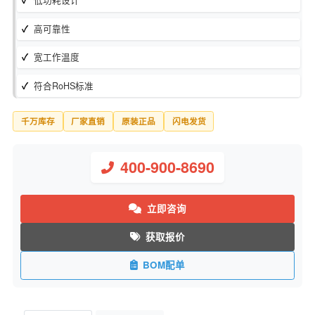
库存状态：
现货
制造商：
CTS Resistor Products
低功耗设计
高可靠性
宽工作温度
符合RoHS标准
千万库存
厂家直销
原装正品
闪电发货
400-900-8690
立即咨询